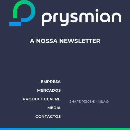
A NOSSA NEWSLETTER
Footer
top
menu
-
Prysmian
EMPRESA
Footer
MERCADOS
menu
PRODUCT CENTRE
SHARE PRICE €
- MILÃO,
-
MEDIA
Prysmian
CONTACTOS