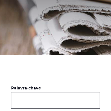
CPR (DOP)
Pessoas & Carreiras
Contactos
Web Global
CABLEAPP
PRYSMIAN CLUB
DISCOVER ENERGY
3D
Palavra-chave