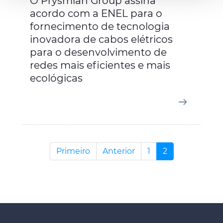
O Prysmian Group assina
informações acerca da sua utilização do site com os
acordo com a ENEL para o
nossos parceiros de redes sociais, de publicidade e de
fornecimento de tecnologia
análise, que as podem combinar com outras informações
inovadora de cabos elétricos
que lhes forneceu ou recolhidas por estes a partir da sua
para o desenvolvimento de
utilização dos respetivos serviços.
redes mais eficientes e mais
ecológicas
Primeiro
Anterior
1
2