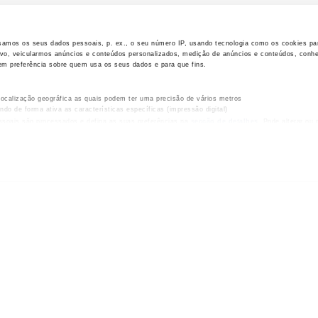
Europe,Portugal
ORMATION
DATASHEET
amos os seus dados pessoais, p. ex., o seu número IP, usando tecnologia como os cookies pa
ivo, veicularmos anúncios e conteúdos personalizados, medição de anúncios e conteúdos, conh
em preferência sobre quem usa os seus dados e para que fins.
EW ALL
localização geográfica as quais podem ter uma precisão de vários metros
sando de forma ativa as características específicas (impressão digital)
soais são processados e defina as suas preferências na
secção de detalhes
. Pode alterar ou r
claração de Cookies.
 viewed Products
eúdo e anúncios, fornecer funcionalidades de redes sociais e analisar o nosso tráfego. Também
site com os nossos parceiros de redes sociais, de publicidade e de análise, que as podem comb
s por estes a partir da sua utilização dos respetivos serviços.
L CABLE
PRYSMIAN
ene Class |
Al Voltalene H | 
1 (cbe) | Fca
(cbe,frt) | Cca-s1b
T
DATASHEET