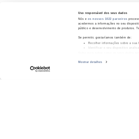
Uso responsável dos seus dados
MORE INF
Nós e
os nossos 1022 parceiros
process
acedermos a informações no seu disposit
público e desenvolvimento de produtos. T
VI
Se permitir, gostaríamos também de:
Recolher informações sobre a sua 
Identificar o seu dispositivo anali
Saiba mais sobre como os seus dados pes
consentimento a qualquer momento da De
Mostrar detalhes
Most
Utilizamos cookies para personalizar cont
informações acerca da sua utilização do 
informações que lhes forneceu ou recolhida
GENERA
Hersat
LXHIOZ
DATASHEE