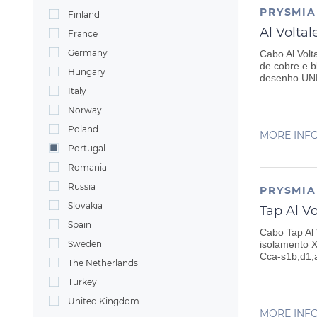
PRYSMI
Finland
Al Voltal
France
Germany
Cabo Al Volt
de cobre e b
Hungary
desenho UN
Italy
Norway
Poland
MORE INF
Portugal
Romania
Russia
PRYSMI
Slovakia
Tap Al Vo
Spain
Cabo Tap Al 
Sweden
isolamento X
Cca-s1b,d1,
The Netherlands
Turkey
United Kingdom
MORE INF