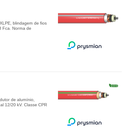
 XLPE, blindagem de fios
PR Fca. Norma de
dutor de alumínio,
nal 12/20 kV. Classe CPR