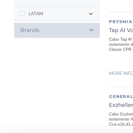
LATAM
PRYSMI
Brands
Tap Al Vo
Cabo Tap Al 
isolamento d
Classe CPR 
MORE INF
GENERAL
Exzhellen
Cabo Exzhell
isolamento X
Cca-s1b,d1,