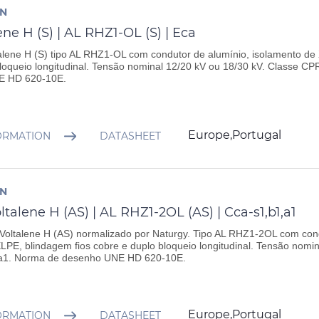
AN
ene H (S) | AL RHZ1-OL (S) | Eca
alene H (S) tipo AL RHZ1-OL com condutor de alumínio, isolamento de
loqueio longitudinal. Tensão nominal 12/20 kV ou 18/30 kV. Classe C
E HD 620-10E.
Europe,Portugal
ORMATION
DATASHEET
AN
ltalene H (AS) | AL RHZ1-2OL (AS) | Cca-s1,b1,a1
Voltalene H (AS) normalizado por Naturgy. Tipo AL RHZ1-2OL com con
LPE, blindagem fios cobre e duplo bloqueio longitudinal. Tensão nomi
a1. Norma de desenho UNE HD 620-10E.
Europe,Portugal
ORMATION
DATASHEET