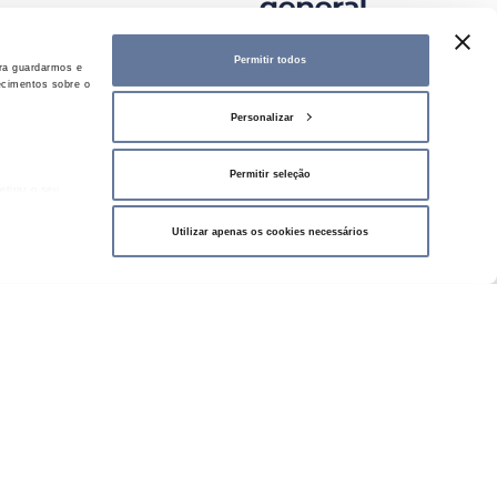
Permitir todos
ra guardarmos e
ecimentos sobre o
Personalizar
Permitir seleção
etirar o seu
Utilizar apenas os cookies necessários
 partilhamos
inar com outras
PRYSMIAN
LXHIOZ1
Al Voltalene H Compact
,d2,a1
(S) | AL RH5Z1-OL (S) |
Eca
DATASHEET