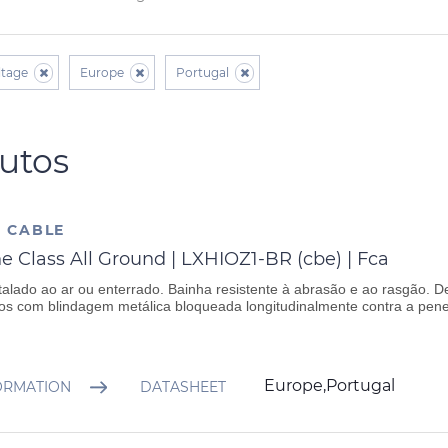
tage
Europe
Portugal
utos
 CABLE
e Class All Ground | LXHIOZ1-BR (cbe) | Fca
talado ao ar ou enterrado. Bainha resistente à abrasão e ao rasgão. De
os com blindagem metálica bloqueada longitudinalmente contra a pen
Europe,Portugal
ORMATION
DATASHEET