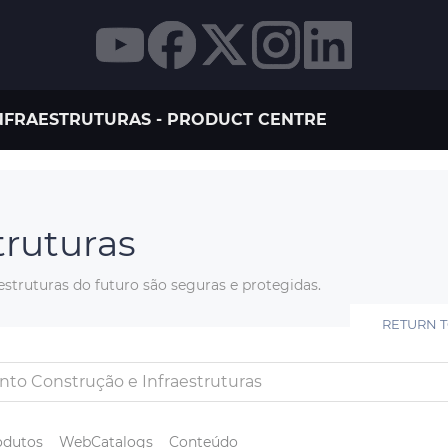
NFRAESTRUTURAS - PRODUCT CENTRE
truturas
estruturas do futuro são seguras e protegidas.
RETURN 
odutos
WebCatalogs
Conteúdo