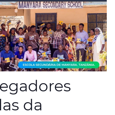
regadores
las da