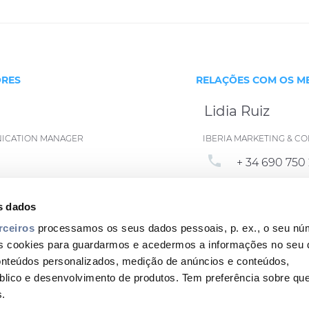
ORES
RELAÇÕES COM OS M
Lidia Ruiz
NICATION MANAGER
IBERIA MARKETING & 
phone
+ 34 690 750 
email
ian.com
lidia.ruiz@p
s dados
rceiros
processamos os seus dados pessoais, p. ex., o seu núm
s cookies para guardarmos e acedermos a informações no seu d
onteúdos personalizados, medição de anúncios e conteúdos,
blico e desenvolvimento de produtos. Tem preferência sobre q
Footer
s.