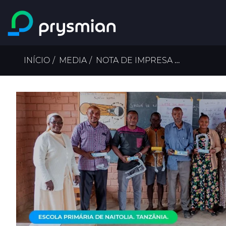
Ir para o conteúdo
principal
Navegação
INÍCIO
MEDIA
NOTA DE IMPRESA
A PRYSMI
estrutural