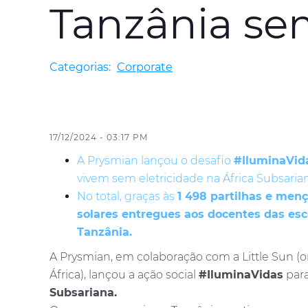
Tanzânia sem
Categorias:
Corporate
17/12/2024 - 03:17 PM
A Prysmian lançou o desafio
#IluminaVid
vivem sem eletricidade na África Subsaria
No total, graças às
1 498 partilhas e men
solares entregues aos docentes das esc
Tanzânia.
A Prysmian, em colaboração com a Little Sun (
África), lançou a ação social
#IluminaVidas
para
Subsariana.