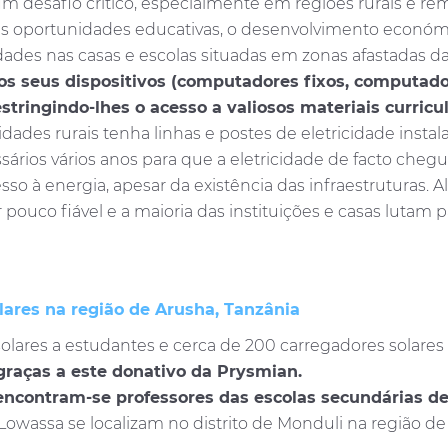
um desafio crítico, especialmente em regiões rurais e re
a as oportunidades educativas, o desenvolvimento económi
ades nas casas e escolas situadas em zonas afastadas da 
s seus dispositivos (computadores fixos, computador
stringindo-lhes o acesso a valiosos materiais curricul
 rurais tenha linhas e postes de eletricidade instalados
sários vários anos para que a eletricidade de facto che
sso à energia, apesar da existência das infraestruturas.
 pouco fiável e a maioria das instituições e casas lutam 
olares na região de Arusha, Tanzânia
olares a estudantes e cerca de 200 carregadores solares 
graças a este donativo da Prysmian.
, encontram-se professores das escolas secundárias 
owassa se localizam no distrito de Monduli na região de