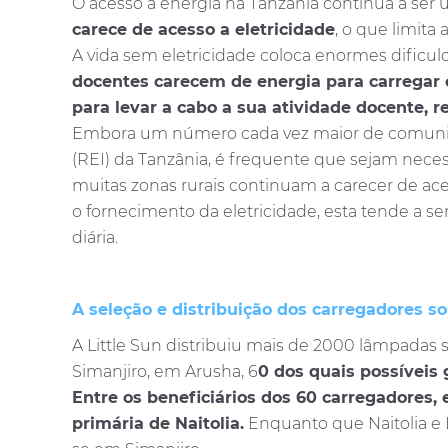
O acesso a energia na Tanzânia continua a ser 
carece de acesso a eletricidade
, o que limit
A vida sem eletricidade coloca enormes dificuld
docentes carecem de energia para carregar o
para levar a cabo a sua atividade docente, re
Embora um número cada vez maior de comunidades
(REI) da Tanzânia, é frequente que sejam neces
muitas zonas rurais continuam a carecer de ace
o fornecimento da eletricidade, esta tende a ser
diária.
A seleção e distribuição dos carregadores s
A Little Sun distribuiu mais de 2000 lâmpadas s
Simanjiro, em Arusha, 6
0 dos quais possíveis 
Entre os beneficiários dos 60 carregadores
primária de Naitolia.
Enquanto que Naitolia e L