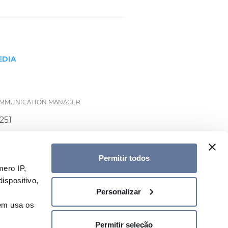
EDIA
COMMUNICATION MANAGER
251
rysmian.com
Permitir todos
ero IP,
ispositivo,
Personalizar
A NOSSA NEWSLETTER
uem usa os
Permitir seleção