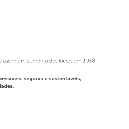
-se assim um aumento dos lucros em 2 968
essíveis, seguras e sustentáveis,
dades.