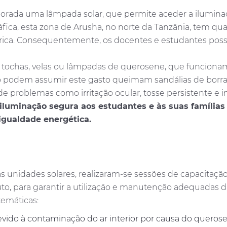
rada uma lâmpada solar, que permite aceder a iluminaç
ráfica, esta zona de Arusha, no norte da Tanzânia, tem qu
létrica. Consequentemente, os docentes e estudantes p
 tochas, velas ou lâmpadas de querosene, que funciona
o podem assumir este gasto queimam sandálias de borrach
 problemas como irritação ocular, tosse persistente e in
 iluminação segura aos estudantes e às suas família
igualdade energética.
das unidades solares, realizaram-se sessões de capacitaçã
to, para garantir a utilização e manutenção adequadas d
temáticas:
vido à contaminação do ar interior por causa do querose