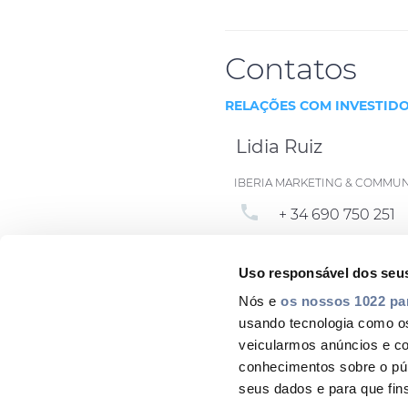
Contatos
RELAÇÕES COM INVESTID
Lidia Ruiz
IBERIA MARKETING & COMMU
phone
+ 34 690 750 251
email
lidia.ruiz@prysm
Uso responsável dos seu
Nós e
os nossos 1022 pa
usando tecnologia como o
veicularmos anúncios e c
conhecimentos sobre o pú
seus dados e para que fin