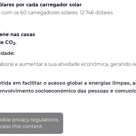
ólares por cada carregador solar
e
com os 60 carregadores solares: 12 746 dólares.
2
ene nas casas
de
CO
.
2
idade:
laboral e aumentar a sua atividade económica, gerando
 em facilitar o acesso global a energias limpas, ac
senvolvimento socioeconómico das pessoas e comuni
ookie privacy regulations.
cess this content.