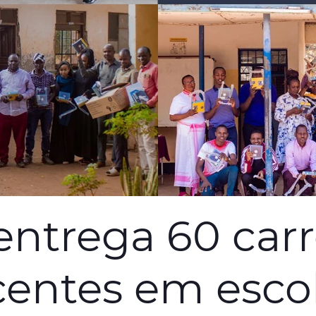
entrega 60 car
centes em esco