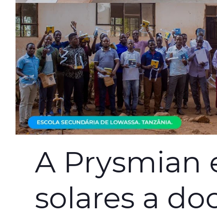
A Prysmian 
solares a do