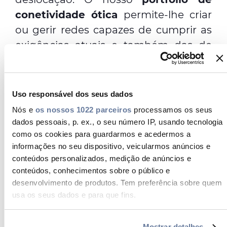
conetividade ótica
permite-lhe criar
ou gerir redes capazes de cumprir as
exigências atuais e também das de
amanhã.
Uso responsável dos seus dados
O nosso portfólio inclui
calhas,
Nós e
os nossos 1022 parceiros
processamos os seus
uniões, caixas de parede, caixas de
dados pessoais, p. ex., o seu número IP, usando tecnologia
terminação de cliente e produtos
como os cookies para guardarmos e acedermos a
pré-conectados
– incluindo produtos
informações no seu dispositivo, veicularmos anúncios e
conteúdos personalizados, medição de anúncios e
de alta densidade, CoEx, interiores e
conteúdos, conhecimentos sobre o público e
exteriores.
desenvolvimento de produtos. Tem preferência sobre quem
usa os seus dados e para que fins.
O nosso extenso portfólio de cabos
Se permitir, gostaríamos também de:
Mostrar detalhes