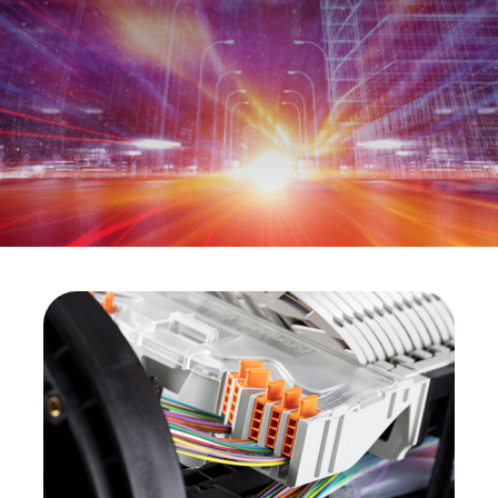
CPR (DOP)
Pessoas & Carreiras
Contactos
Web Global
CABLEAPP
PRYSMIAN CLUB
DISCOVER ENERGY
3D