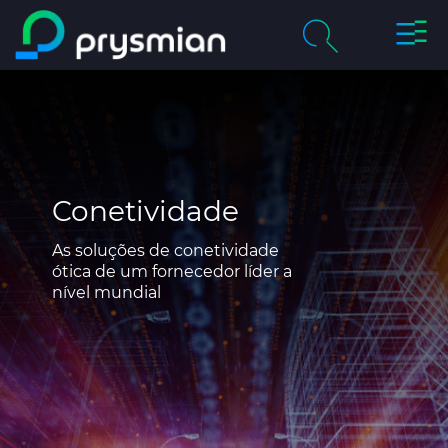
Altern
Ir para o conteúdo
de
principal
naveg
chevron_right
Empresa
Pesquisar
chevron_right
Mercados
Product Centre
Conetividade
As soluções de conetividade
Catálogos Online
ótica de um fornecedor líder a
nível mundial
Certificados de Qualidade
Sustentabilidade
Media