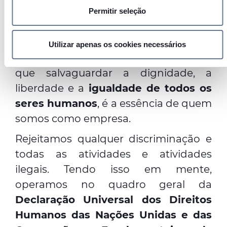
detalhes
. Pode alterar ou retirar o seu consentimento a
colaboradores e daqueles que são
Permitir seleção
qualquer momento da Declaração de Cookies.
afetados por nossas atividades
empresariais. Como uma empresa que
Utilizamos cookies para personalizar conteúdo e anúncios,
Utilizar apenas os cookies necessários
fornecer funcionalidades de redes sociais e analisar o
opera em todo o mundo, acreditamos
nosso tráfego. Também partilhamos informações acerca da
que salvaguardar a dignidade, a
sua utilização do site com os nossos parceiros de redes
liberdade e a
igualdade de todos os
sociais, de publicidade e de análise, que as podem
seres humanos
, é a essência de quem
combinar com outras informações que lhes forneceu ou
recolhidas por estes a partir da sua utilização dos
somos como empresa.
respetivos serviços.
Rejeitamos qualquer discriminação e
todas as atividades e atividades
ilegais. Tendo isso em mente,
operamos no quadro geral da
Declaração Universal dos Direitos
Humanos das Nações Unidas e das