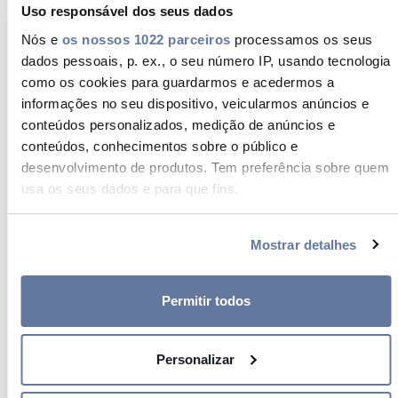
Uso responsável dos seus dados
Nós e
os nossos 1022 parceiros
processamos os seus
dados pessoais, p. ex., o seu número IP, usando tecnologia
como os cookies para guardarmos e acedermos a
informações no seu dispositivo, veicularmos anúncios e
conteúdos personalizados, medição de anúncios e
conteúdos, conhecimentos sobre o público e
desenvolvimento de produtos. Tem preferência sobre quem
usa os seus dados e para que fins.
A nossa abordagem aos
Se permitir, gostaríamos também de:
Mostrar detalhes
Recolher informações sobre a sua localização
Direitos Humanos
geográfica as quais podem ter uma precisão de vários
metros
Permitir todos
O nosso compromisso com o
Identificar o seu dispositivo analisando de forma
Desenvolvimento Sustentável
ativa as características específicas (impressão digital)
Personalizar
consiste em respeitar e proteger os
Saiba mais sobre como os seus dados pessoais são
processados e defina as suas preferências na
secção de
direitos humanos de todos os nossos