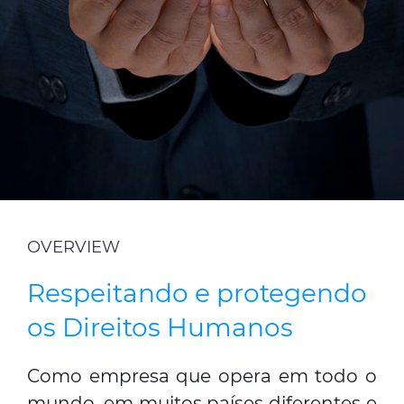
CPR (DOP)
Pessoas & Carreiras
Contactos
Web Global
CABLEAPP
PRYSMIAN CLUB
DISCOVER ENERGY
3D
OVERVIEW
Respeitando e protegendo
os Direitos Humanos
Como empresa que opera em todo o
mundo, em muitos países diferentes e