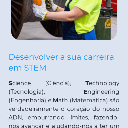
Desenvolver a sua carreira
em STEM
S
cience (Ciência),
T
echnology
(Tecnologia),
E
ngineering
(Engenharia) e
M
ath (Matemática) são
verdadeiramente o coração do nosso
ADN, empurrando limites, fazendo-
nos avançar e ajudando-nos a ter um