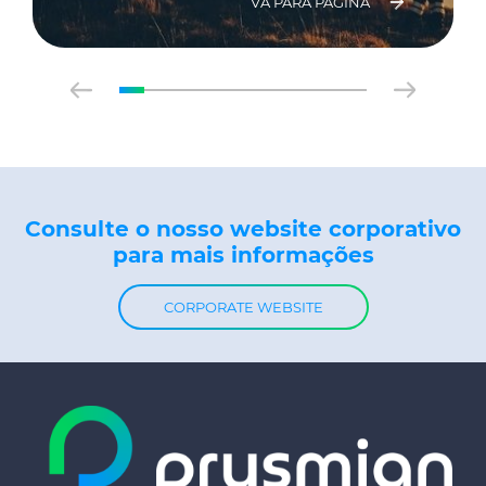
VÁ PARA PÁGINA
Consulte o nosso website corporativo
para mais informações
CORPORATE WEBSITE