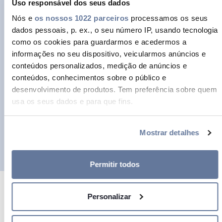
Uso responsável dos seus dados
objetivo de criar ferramentas e
Nós e
os nossos 1022 parceiros
processamos os seus
condições que permitam que todos os
dados pessoais, p. ex., o seu número IP, usando tecnologia
como os cookies para guardarmos e acedermos a
nossos colaboradores façam uma
informações no seu dispositivo, veicularmos anúncios e
gestão melhor da sua vida e trabalho.
conteúdos personalizados, medição de anúncios e
conteúdos, conhecimentos sobre o público e
desenvolvimento de produtos. Tem preferência sobre quem
Por esta razão, lançámos uma Política
usa os seus dados e para que fins.
Parental e Política de Trabalho à
Se permitir, gostaríamos também de:
Distância pós-Covid 19, considerando
Mostrar detalhes
Recolher informações sobre a sua localização
as políticas de cada local Prysmian.
geográfica as quais podem ter uma precisão de vários
metros
Permitir todos
Identificar o seu dispositivo analisando de forma
ativa as características específicas (impressão digital)
Personalizar
Saiba mais sobre como os seus dados pessoais são
processados e defina as suas preferências na
secção de