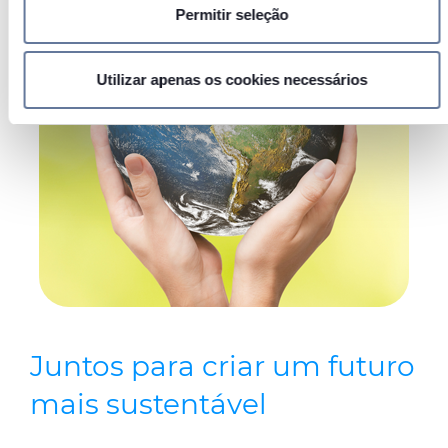
detalhes
. Pode alterar ou retirar o seu consentimento a
Permitir seleção
qualquer momento da Declaração de Cookies.
Utilizamos cookies para personalizar conteúdo e anúncios,
Utilizar apenas os cookies necessários
fornecer funcionalidades de redes sociais e analisar o
nosso tráfego. Também partilhamos informações acerca da
sua utilização do site com os nossos parceiros de redes
sociais, de publicidade e de análise, que as podem
combinar com outras informações que lhes forneceu ou
recolhidas por estes a partir da sua utilização dos
respetivos serviços.
Juntos para criar um futuro
mais sustentável