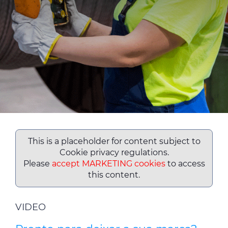
CPR (DOP)
Pessoas & Carreiras
Contactos
Web Global
CABLEAPP
PRYSMIAN CLUB
DISCOVER ENERGY
3D
This is a placeholder for content subject to
Cookie privacy regulations.
Please
accept MARKETING cookies
to access
this content.
VIDEO