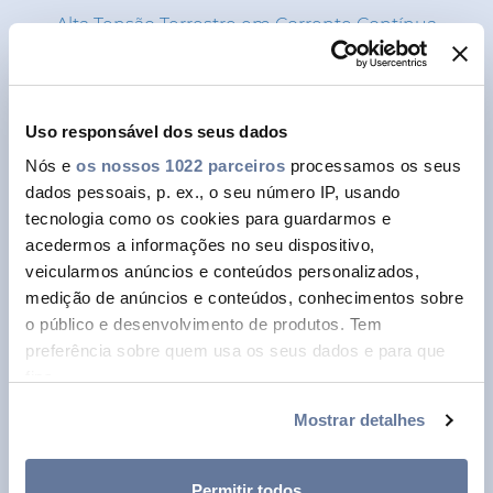
Alta Tensão Terrestre em Corrente Contínua
(HVDC)
Power Grids
Distribuição de Energia
Uso responsável dos seus dados
Alta Tensão em Corrente Alternada (HVAC)
Nós e
os nossos 1022 parceiros
processamos os seus
Sistemas de Monitorização de Ativos e
dados pessoais, p. ex., o seu número IP, usando
Eletrónica
tecnologia como os cookies para guardarmos e
Acessórios de Baixa e Média Tensão
acedermos a informações no seu dispositivo,
veicularmos anúncios e conteúdos personalizados,
Soluções Digitais
medição de anúncios e conteúdos, conhecimentos sobre
Conetividade
o público e desenvolvimento de produtos. Tem
Fibra Ótica
preferência sobre quem usa os seus dados e para que
fins.
Soluções de Telecomunicações
Multimédia e Redes Empresariáis
Mostrar detalhes
Se permitir, gostaríamos também de:
OPGW & Especiais
Recolher informações sobre a sua localização
Soluções de Telecomunicação Submarina
geográfica as quais podem ter uma precisão de
Permitir todos