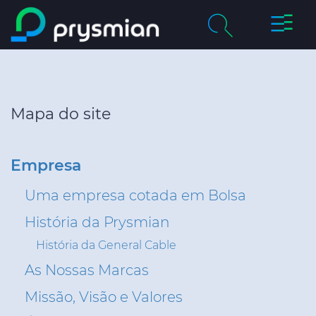
Alterna
Ir para o conteúdo
de
principal
navega
chevron_right
Empresa
Pesquisar
chevron_right
Mercados
Mapa do site
Product Centre
Empresa
Catálogos Online
Uma empresa cotada em Bolsa
Certificados de Qualidade
História da Prysmian
História da General Cable
As Nossas Marcas
Sustentabilidade
Missão, Visão e Valores
Media