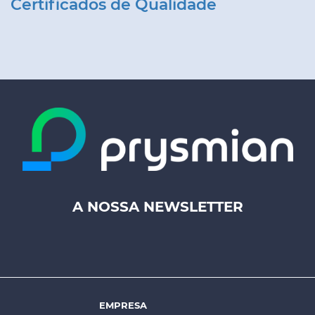
Certificados de Qualidade
A NOSSA NEWSLETTER
Footer
top
menu
-
Prysmian
EMPRESA