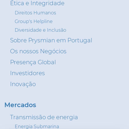
Ética e Integridade
CPR (DOP)
Direitos Humanos
Pessoas & Carreiras
Group's Helpline
Diversidade e Inclusão
Contactos
Sobre Prysmian em Portugal
Web Global
Os nossos Negócios
CABLEAPP
PRYSMIAN CLUB
Presença Global
DISCOVER ENERGY
Investidores
3D
Inovação
Mercados
Transmissão de energia
Energia Submarina