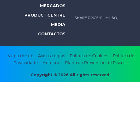
Footer
MERCADOS
menu
PRODUCT CENTRE
SHARE PRICE €
- MILÃO,
-
MEDIA
Prysmian
CONTACTOS
Footer
Mapa do site
Avisos Legais
Política de Cookies
Política de
Privacidade
Helpline
Plano de Prevenção de Riscos
bottom
menu
Copyright © 2026 All rights reserved
-
Prysmian