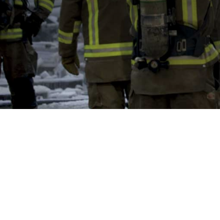
CPR (DOP)
Pessoas & Carreiras
Contactos
Web Global
CABLEAPP
PRYSMIAN CLUB
DISCOVER ENERGY
3D