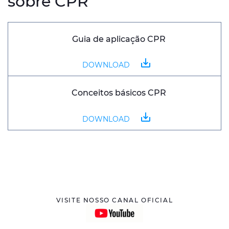
sobre CPR
Guia de aplicação CPR
save_alt
DOWNLOAD
Conceitos básicos CPR
save_alt
DOWNLOAD
VISITE NOSSO CANAL OFICIAL