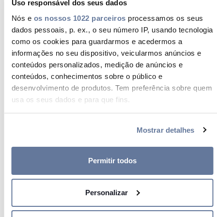
Details
Uso responsável dos seus dados
Níveis de desempenho dos cabos
Nós e
os nossos 1022 parceiros
processamos os seus
conforme o CPR e cabos
dados pessoais, p. ex., o seu número IP, usando tecnologia
afectados
Toggle
como os cookies para guardarmos e acedermos a
Details
informações no seu dispositivo, veicularmos anúncios e
Definição do termo "obras de
conteúdos personalizados, medição de anúncios e
construção"
conteúdos, conhecimentos sobre o público e
Toggle
desenvolvimento de produtos. Tem preferência sobre quem
Details
Definição de "fabricante" de
usa os seus dados e para que fins.
acordo com o CPR
Toggle
Se permitir, gostaríamos também de:
Details
Mostrar detalhes
Comercialização
Recolher informações sobre a sua localização
Toggle
geográfica as quais podem ter uma precisão de vários
Details
metros
Requisitos do CPR relativamente
Permitir todos
Identificar o seu dispositivo analisando de forma
aos cabos importados de países
ativa as características específicas (impressão digital)
fora da eu
Personalizar
Toggle
Saiba mais sobre como os seus dados pessoais são
Details
processados e defina as suas preferências na
secção de
Obrigações do fabricante no