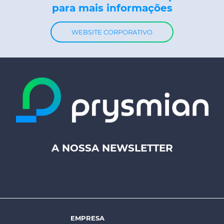
para mais informações
WEBSITE CORPORATIVO
A NOSSA NEWSLETTER
Footer
top
menu
-
Prysmian
EMPRESA