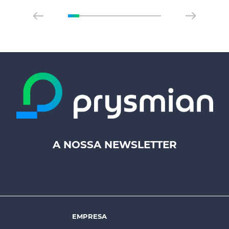
A NOSSA NEWSLETTER
Footer
top
menu
-
Prysmian
EMPRESA
Footer