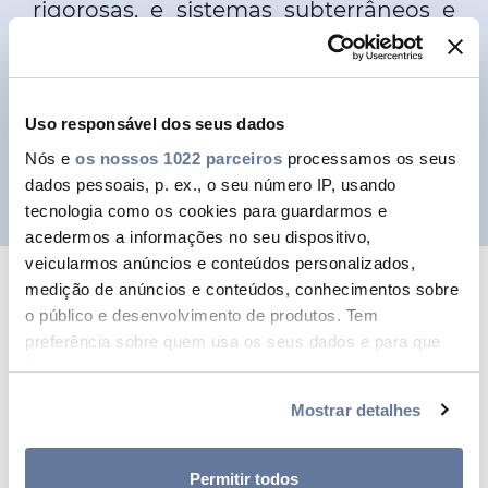
rigorosas, e sistemas subterrâneos e
submarinos. Sempre com os mais
altos padrões de qualidade.
Uso responsável dos seus dados
SABER MAIS SOBRE A PRYSMIAN
Nós e
os nossos 1022 parceiros
processamos os seus
dados pessoais, p. ex., o seu número IP, usando
tecnologia como os cookies para guardarmos e
acedermos a informações no seu dispositivo,
veicularmos anúncios e conteúdos personalizados,
medição de anúncios e conteúdos, conhecimentos sobre
AS NOSSAS MARCAS COMERCIAIS
o público e desenvolvimento de produtos. Tem
preferência sobre quem usa os seus dados e para que
Uma empresa. Três
fins.
marcas comerciais líderes
Mostrar detalhes
Se permitir, gostaríamos também de:
Recolher informações sobre a sua localização
A Prysmian tem uma arquitetura
geográfica as quais podem ter uma precisão de
Permitir todos