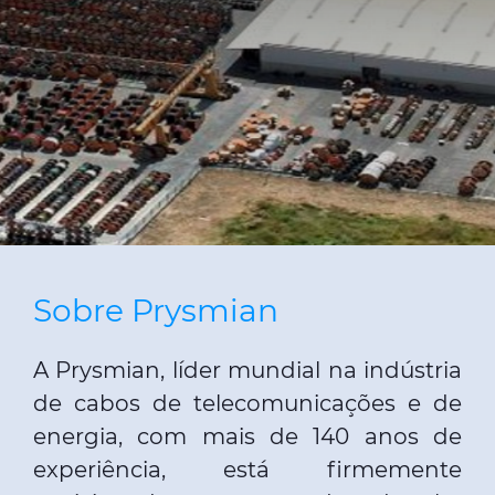
CPR (DOP)
Pessoas & Carreiras
Contactos
Web Global
CABLEAPP
PRYSMIAN CLUB
DISCOVER ENERGY
3D
Sobre Prysmian
A Prysmian, líder mundial na indústria
de cabos de telecomunicações e de
energia, com mais de 140 anos de
experiência, está firmemente