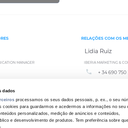
ORES
RELAÇÕES COM OS M
Lidia Ruiz
NICATION MANAGER
IBERIA MARKETING & 
phone
+ 34 690 750 
email
ian.com
lidia.ruiz@p
s dados
rceiros
processamos os seus dados pessoais, p. ex., o seu núm
s cookies para guardarmos e acedermos a informações no seu d
onteúdos personalizados, medição de anúncios e conteúdos,
blico e desenvolvimento de produtos. Tem preferência sobre q
Footer
s.