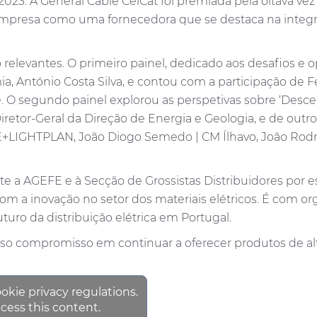
2023. A General Cable CelCat foi premiada pela oitava 
mpresa como uma fornecedora que se destaca na integra
elevantes. O primeiro painel, dedicado aos desafios e op
, António Costa Silva, e contou com a participação de Fe
 segundo painel explorou as perspetivas sobre ‘Descent
iretor-Geral da Direção de Energia e Geologia, e de outr
LIGHTPLAN, João Diogo Semedo | CM Ílhavo, João Rodri
 a AGEFE e à Secção de Grossistas Distribuidores por es
m a inovação no setor dos materiais elétricos. É com o
turo da distribuição elétrica em Portugal.
o compromisso em continuar a oferecer produtos de alt
ookie privacy regulations.
cess this content.