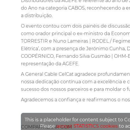
Distribuidores da AGEFE e referente ao ano de 
do Ano na categoria CABOS, reconhecendo a e
a distribuição.
O evento contou com dois painéis de discussão r
como orador principal o ex-ministro da Economia
TORRESTIR e Nuno Lameiras | RODEL / Fegime. O
Elétrica’, com a presença de Jerónimo Cunha, D
COOPÉRNICO, Fernando Silva Gusmão | OHM-E+
representação da AGEFE.
A General Cable CelCat agradece profundamente
nossa dedicação contínua com a excelência e co
sucesso dos nossos parceiros e para moldar o fu
Agradecemos a confiança e reafirmamos o noss
This is a placeholder for content subject to C
Please
accept STATISTICS cookies
to ac
COMPARTILHAR COM