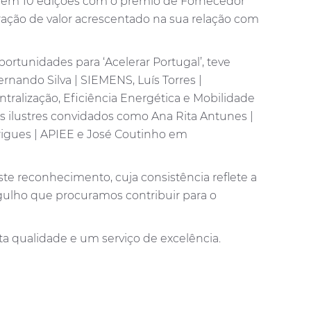
vez em 10 edições com o prémio de Fornecedor
ção de valor acrescentado na sua relação com
ortunidades para ‘Acelerar Portugal’, teve
rnando Silva | SIEMENS, Luís Torres |
ralização, Eficiência Energética e Mobilidade
os ilustres convidados como Ana Rita Antunes |
gues | APIEE e José Coutinho em
te reconhecimento, cuja consistência reflete a
rgulho que procuramos contribuir para o
a qualidade e um serviço de excelência.