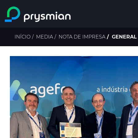
Ir para o conteúdo
principal
Navegação
INÍCIO
MEDIA
NOTA DE IMPRESA
GENERAL 
estrutural