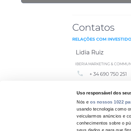
Contatos
RELAÇÕES COM INVESTID
Lidia Ruiz
IBERIA MARKETING & COMMU
phone
+ 34 690 750 251
email
lidia.ruiz@prysm
Uso responsável dos seu
Nós e
os nossos 1022 pa
usando tecnologia como o
veicularmos anúncios e c
conhecimentos sobre o pú
seus dados e para que fin