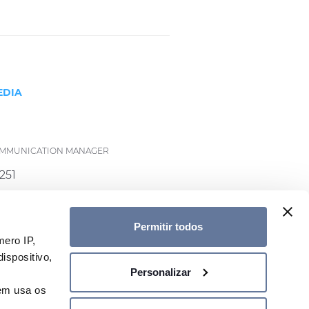
EDIA
COMMUNICATION MANAGER
251
rysmian.com
Permitir todos
ero IP,
ispositivo,
Personalizar
A NOSSA NEWSLETTER
uem usa os