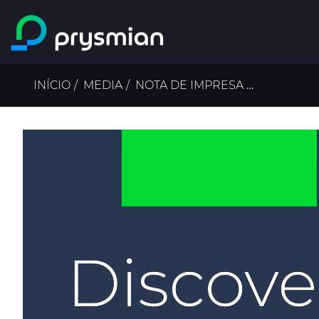
Ir para o conteúdo
principal
Navegação
INÍCIO
MEDIA
NOTA DE IMPRESA
A PRYSMI
estrutural