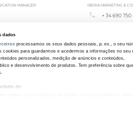
NICATION MANAGER
IBERIA MARKETING & 
phone
+ 34 690 750 
email
ian.com
lidia.ruiz@p
s dados
rceiros
processamos os seus dados pessoais, p. ex., o seu núm
s cookies para guardarmos e acedermos a informações no seu d
onteúdos personalizados, medição de anúncios e conteúdos,
blico e desenvolvimento de produtos. Tem preferência sobre q
Footer
s.
top
também de:
menu
es sobre a sua localização geográfica as quais podem ter uma 
-
Prysmian
ispositivo analisando de forma ativa as características específic
IA
CONTACTOS
 seus dados pessoais são processados e defina as suas prefer
Mapa do site
Avisos Legais
Política de Cookies
 alterar ou retirar o seu consentimento a qualquer momento da