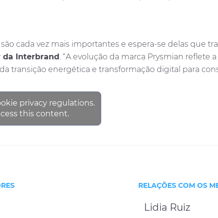
são cada vez mais importantes e espera-se delas que tr
r da Interbrand
. “A evolução da marca Prysmian reflete 
 transição energética e transformação digital para cons
ookie privacy regulations.
cess this content.
ORES
RELAÇÕES COM OS M
Lidia Ruiz