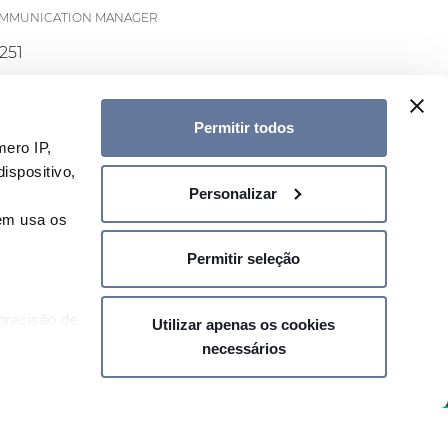
COMMUNICATION MANAGER
251
rysmian.com
Permitir todos
ero IP,
ispositivo,
Personalizar
A NOSSA NEWSLETTER
uem usa os
Permitir seleção
precisão de
Utilizar apenas os cookies
necessários
as
SHARE PRICE €
- MILÃO,
ências na
Política de Privacidade
Helpline
Plano de Prevenção de Riscos
 Declaração