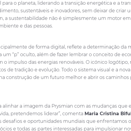
ara o planeta, liderando a transição energética e a tra
dimento, sustentáveis e inovadores, sem deixar de criar 
mian, a sustentabilidade não é simplesmente um motor
ambiente e das pessoas.
incipalmente de forma digital, reflete a determinação da
la um “p” oculto, além de fazer lembrar o conceito de ec
 o impulso das energias renováveis. O icónico logótipo
 de tradição e evolução. Todo o sistema visual e a nova
 construção de um futuro melhor e abrir os caminhos p
a alinhar a imagem da Prysmian com as mudanças que es
úvida, pretendemos liderar”, comenta
Maria Cristina Bifu
Os desafios e oportunidades mundiais que enfrentamos ob
sócios e todas as partes interessadas para impulsionar 