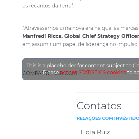
os recantos da Terra”.
“Atravessamos uma nova era na qual as marcas 
Manfredi Ricca, Global Chief Strategy Office
em assumir um papel de liderança no impulso da
This is a placeholder for content subject to C
Please
accept STATISTICS cookies
to ac
COMPARTILHAR COM
Contatos
RELAÇÕES COM INVESTID
Lidia Ruiz