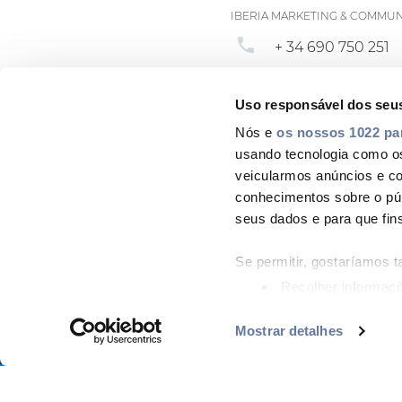
IBERIA MARKETING & COMMU
phone
+ 34 690 750 251
email
lidia.ruiz@prysm
Uso responsável dos seu
Nós e
os nossos 1022 pa
usando tecnologia como o
veicularmos anúncios e c
conhecimentos sobre o pú
seus dados e para que fin
Se permitir, gostaríamos 
Recolher informaçõ
vários metros
Identificar o seu d
Mostrar detalhes
EMPRESA
MERCADOS
PRODUCT CENTRE
MED
Footer
(impressão digital)
Saiba mais sobre como os
menu
Copyright © 2026 All rights reserved
secção de detalhes
. Pode