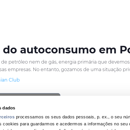
l do autoconsumo em Po
de petróleo nem de gás, energia primária que devemos i
sas empresas. No entanto, gozamos de uma situação privil
mian Club
ookie privacy regulations.
cess this content.
s dados
rceiros
processamos os seus dados pessoais, p. ex., o seu núm
s cookies para guardarmos e acedermos a informações no seu d