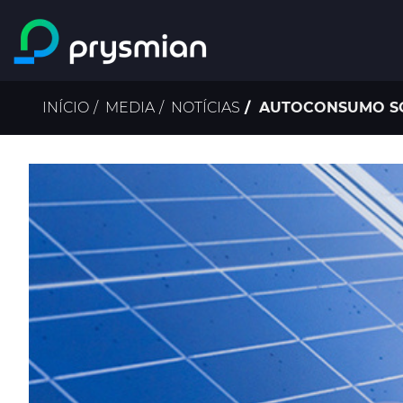
Ir para o conteúdo
principal
Navegação
INÍCIO
MEDIA
NOTÍCIAS
AUTOCONSUMO SOL
estrutural