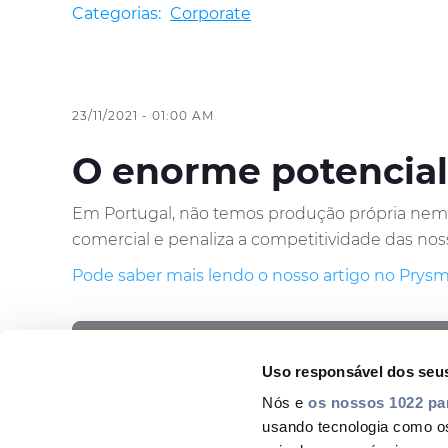
Categorias:
Corporate
23/11/2021 - 01:00 AM
O enorme potencia
Em Portugal, não temos produção própria nem 
comercial e penaliza a competitividade das nos
Pode saber mais lendo o nosso artigo no Prys
This is a placeholder for content subject to C
Please
accept STATISTICS cookies
to ac
COMPARTILHAR COM
Uso responsável dos seu
Nós e
os nossos 1022 pa
usando tecnologia como o