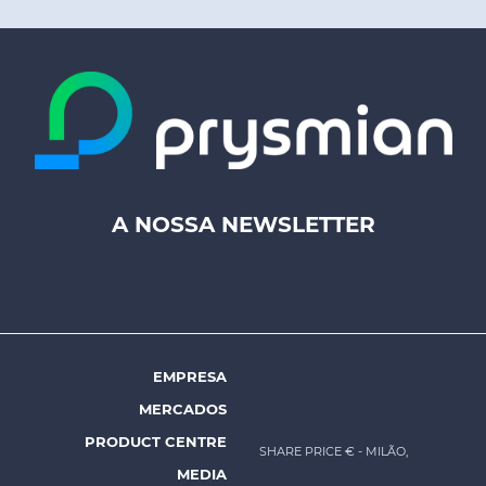
A NOSSA NEWSLETTER
Footer
top
menu
-
Prysmian
EMPRESA
Footer
MERCADOS
menu
PRODUCT CENTRE
SHARE PRICE €
- MILÃO,
-
MEDIA