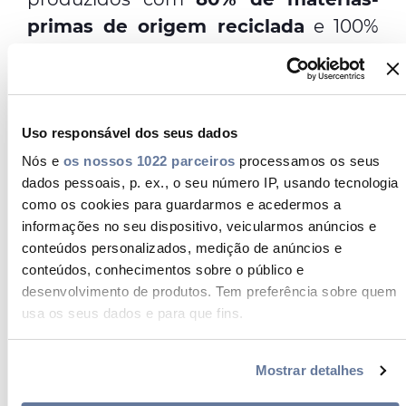
primas de origem reciclada
e 100%
recicláveis. Assim,
reduzimos a nossa
pegada de carbono
mantendo a
mesma garantia de qualidade,
eficiência e desempenho na
proteção
Uso responsável dos seus dados
dos nossos produtos
contra
Nós e
os nossos 1022 parceiros
processamos os seus
dados pessoais, p. ex., o seu número IP, usando tecnologia
quaisquer danos, tanto no processo
como os cookies para guardarmos e acedermos a
de armazenagem como no
informações no seu dispositivo, veicularmos anúncios e
transporte.
conteúdos personalizados, medição de anúncios e
conteúdos, conhecimentos sobre o público e
desenvolvimento de produtos. Tem preferência sobre quem
usa os seus dados e para que fins.
A inovação e a sustentabilidade estão
no centro da atividade da Prysmian.
Se permitir, gostaríamos também de:
No seu firme
compromisso com o
Mostrar detalhes
Recolher informações sobre a sua localização
planeta
, todas as ações são
geográfica as quais podem ter uma precisão de vários