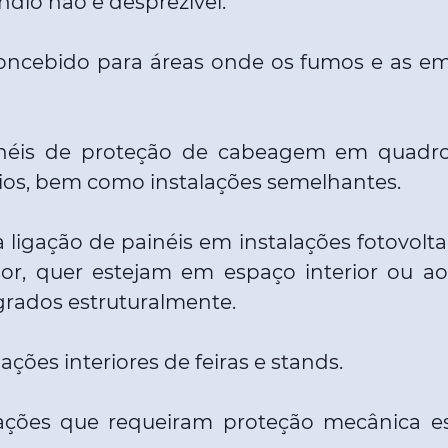
dio não é desprezível.
concebido para áreas onde os fumos e as e
néis de proteção de cabeagem em quadros 
órios, bem como instalações semelhantes.
igação de painéis em instalações fotovoltai
r, quer estejam em espaço interior ou ao a
egrados estruturalmente.
ções interiores de feiras e stands.
ções que requeiram proteção mecânica esp