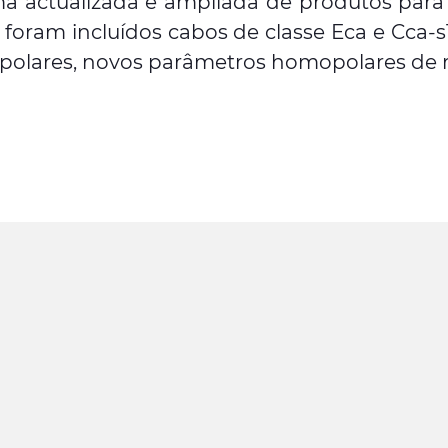
actualizada e ampliada de produtos para a
oram incluídos cabos de classe Eca e Cca-s1
polares, novos parâmetros homopolares de re