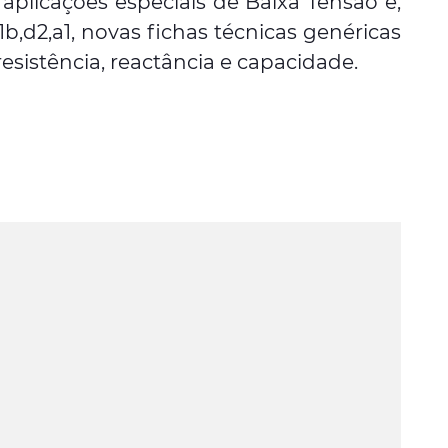
plicações especiais de Baixa Tensão e,
b,d2,a1, novas fichas técnicas genéricas
sistência, reactância e capacidade.