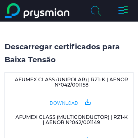
Alterna
Ir para o conteúdo
de
principal
navega
chevron_right
Empresa
Pesquisar
chevron_right
Descarregar certificados para
Mercados
Baixa Tensão
Product Centre
Catálogos Online
AFUMEX CLASS (UNIPOLAR) | RZ1-K | AENOR
Nº042/001158
Certificados de Qualidade
save_alt
DOWNLOAD
AFUMEX CLASS (MULTICONDUCTOR) | RZ1-K
| AENOR Nº042/001149
Sustentabilidade
Media