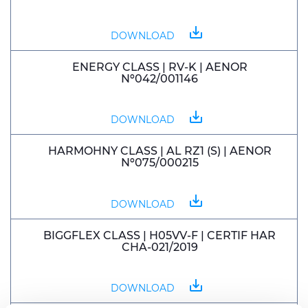
save_alt
DOWNLOAD
ENERGY CLASS | RV-K | AENOR
Nº042/001146
save_alt
DOWNLOAD
HARMOHNY CLASS | AL RZ1 (S) | AENOR
Nº075/000215
save_alt
DOWNLOAD
BIGGFLEX CLASS | H05VV-F | CERTIF HAR
CHA-021/2019
save_alt
DOWNLOAD