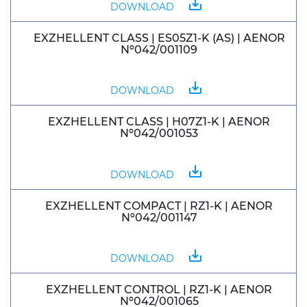
save_alt
DOWNLOAD
CPR (DOP)
EXZHELLENT CLASS | ES05Z1-K (AS) | AENOR
Nº042/001109
Pessoas & Carreiras
Contactos
save_alt
DOWNLOAD
Web Global
EXZHELLENT CLASS | H07Z1-K | AENOR
Nº042/001053
CABLEAPP
PRYSMIAN CLUB
DISCOVER ENERGY
save_alt
DOWNLOAD
3D
EXZHELLENT COMPACT | RZ1-K | AENOR
Nº042/001147
save_alt
DOWNLOAD
EXZHELLENT CONTROL | RZ1-K | AENOR
Nº042/001065