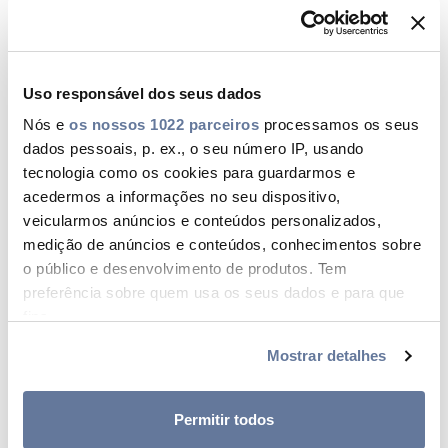
GENLIS-F CLASS | H07V-K | CERTIF HAR
CHA-019/2019
save_alt
Uso responsável dos seus dados
DOWNLOAD
Nós e
os nossos 1022 parceiros
processamos os seus
GENLIS-R CLASS | H05V-U / H07V-R | CERTIF
dados pessoais, p. ex., o seu número IP, usando
HAR CHA-018/2019
tecnologia como os cookies para guardarmos e
acedermos a informações no seu dispositivo,
save_alt
DOWNLOAD
veicularmos anúncios e conteúdos personalizados,
medição de anúncios e conteúdos, conhecimentos sobre
o público e desenvolvimento de produtos. Tem
ENERGY CLASS | XVB | CEBEC Nº20983
preferência sobre quem usa os seus dados e para que
save_alt
fins.
DOWNLOAD
Mostrar detalhes
Se permitir, gostaríamos também de:
ENERGY CLASS | EAXVB / EXVB | CEBEC
Nº15694
Recolher informações sobre a sua localização
geográfica as quais podem ter uma precisão de
Permitir todos
save_alt
vários metros
DOWNLOAD