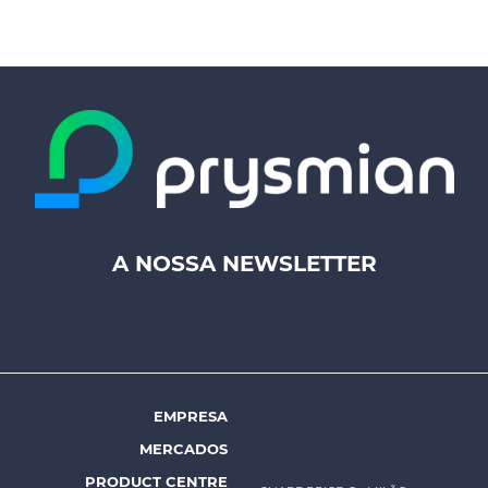
A NOSSA NEWSLETTER
Footer
top
menu
-
Prysmian
EMPRESA
Footer
MERCADOS
menu
PRODUCT CENTRE