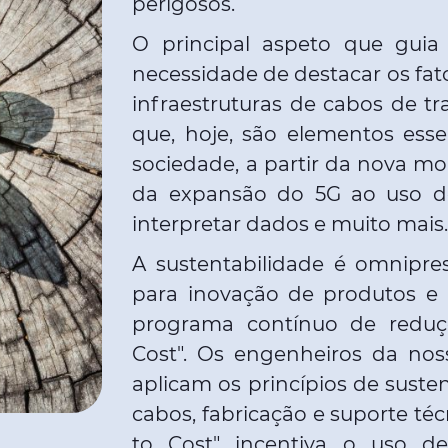
perigosos.
O principal aspeto que guia
necessidade de destacar os fat
infraestruturas de cabos de t
que, hoje, são elementos ess
sociedade, a partir da nova mob
da expansão do 5G ao uso de i
interpretar dados e muito mais
A sustentabilidade é omnipr
para inovação de produtos e
programa contínuo de reduç
Cost". Os engenheiros da no
aplicam os princípios de suste
cabos, fabricação e suporte té
to Cost" incentiva o uso de