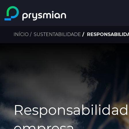
Ir para o conteúdo
principal
Navegação
INÍCIO
SUSTENTABILIDADE
RESPONSABILID
estrutural
Responsabilidad
empresa