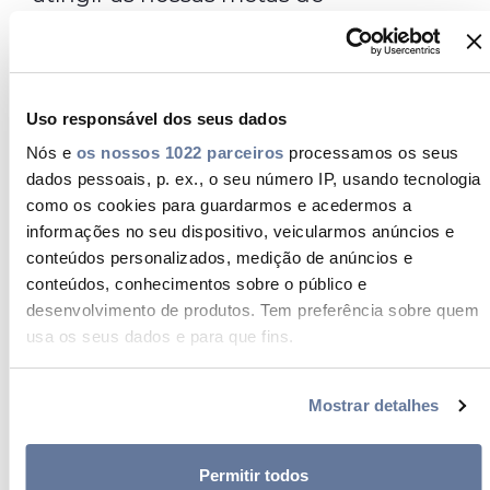
sustentabilidade até 2022.
O nosso investimento em
I + D + i sustentável
Uso responsável dos seus dados
Nós e
os nossos 1022 parceiros
processamos os seus
Saiba mais sobre os nossos
dados pessoais, p. ex., o seu número IP, usando tecnologia
investimentos significativos em
como os cookies para guardarmos e acedermos a
pesquisa e desenvolvimento de
informações no seu dispositivo, veicularmos anúncios e
conteúdos personalizados, medição de anúncios e
produtos sustentáveis.
conteúdos, conhecimentos sobre o público e
Certificações em 2019
desenvolvimento de produtos. Tem preferência sobre quem
usa os seus dados e para que fins.
Em 2019, foram obtidas seis novas
Se permitir, gostaríamos também de:
certificações: quatro de acordo com a
Mostrar detalhes
Recolher informações sobre a sua localização
OHSAS 18001 / ISO 45001 e duas de
geográfica as quais podem ter uma precisão de vários
acordo com a ISO 14001. Cerca de 83%
metros
Permitir todos