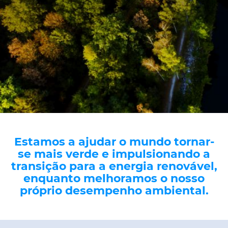
CPR (DOP)
Pessoas & Carreiras
Contactos
Web Global
CABLEAPP
PRYSMIAN CLUB
DISCOVER ENERGY
3D
Estamos a ajudar o mundo tornar-
se mais verde e impulsionando a
transição para a energia renovável,
enquanto melhoramos o nosso
próprio desempenho ambiental.