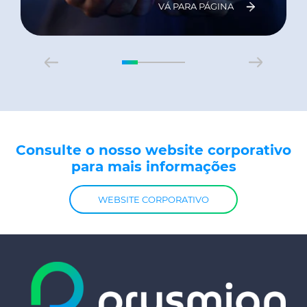
VÁ PARA PÁGINA
Consulte o nosso website corporativo
para mais informações
WEBSITE CORPORATIVO